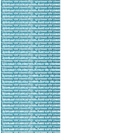
yönetim, site yöneticiliği, apartman site yönetimi,
Atiker sanayi site yönetimi, Konya site yönetimi, e-
apartman e-yönetim, profesyonel site yönetimi
yönetim, site yöneticiliği, apartman site yönetimi,
Atiker sanayi site yönetimi, Konya site yönetimi, e-
apartman e-yönetim, profesyonel site yönetimi
yönetim, site yöneticiliği, apartman site yönetimi,
Atiker sanayi site yönetimi, Konya site yönetimi, e-
apartman e-yönetim, profesyonel site yönetimi
yönetim, site yöneticiliği, apartman site yönetimi,
Atiker sanayi site yönetimi, Konya site yönetimi, e-
apartman e-yönetim, profesyonel site yönetimi
yönetim, site yöneticiliği, apartman site yönetimi,
Atiker sanayi site yönetimi, Konya site yönetimi, e-
apartman e-yönetim, profesyonel site yönetimi
yönetim, site yöneticiliği, apartman site yönetimi,
Atiker sanayi site yönetimi, Konya site yönetimi, e-
apartman e-yönetim, profesyonel site yönetimi
yönetim, site yöneticiliği, apartman site yönetimi,
Atiker sanayi site yönetimi, Konya site yönetimi, e-
apartman e-yönetim, profesyonel site yönetimi
yönetim, site yöneticiliği, apartman site yönetimi,
Atiker sanayi site yönetimi, Konya site yönetimi, e-
apartman e-yönetim, profesyonel site yönetimi
yönetim, site yöneticiliği, apartman site yönetimi,
Aspak sanayi site yönetimi, Konya site yönetimi, e-
apartman e-yönetim, profesyonel site yönetimi
yönetim, site yöneticiliği, apartman site yönetimi,
Aspak sanayi site yönetimi, Konya site yönetimi, e-
apartman e-yönetim, profesyonel site yönetimi
yönetim, site yöneticiliği, apartman site yönetimi,
Elit sanayi site yönetimi, Konya site yönetimi, e-
apartman e-yönetim, profesyonel site yönetimi
yönetim, site yöneticiliği, apartman site yönetimi,
Elit sanayi site yönetimi, Konya site yönetimi, e-
apartman e-yönetim, profesyonel site yönetimi
yönetim, site yöneticiliği, apartman site yönetimi,
Konsan sanayi site yönetimi, Konya site yönetimi, e-
apartman e-yönetim, profesyonel site yönetimi
yönetim, site yöneticiliği, apartman site yönetimi,
Konsan sanayi site yönetimi, Konya site yönetimi, e-
apartman e-yönetim, profesyonel site yönetimi
yönetim, site yöneticiliği, apartman site yönetimi,
Büsan sanayi site yönetimi, Konya site yönetimi, e-
apartman e-yönetim, profesyonel site yönetimi
yönetim, site yöneticiliği, apartman site yönetimi,
Büsan sanayi site yönetimi, Konya site yönetimi, e-
apartman e-yönetim, profesyonel site yönetimi
yönetim, site yöneticiliği, apartman site yönetimi,
İmsan sanayi site yönetimi, Konya site yönetimi, e-
apartman e-yönetim, profesyonel site yönetimi
yönetim, site yöneticiliği, apartman site yönetimi,
İmsan sanayi site yönetimi, Konya site yönetimi, e-
apartman e-yönetim, profesyonel site yönetimi
yönetim, site yöneticiliği, apartman site yönetimi,
Aslım sanayi site yönetimi, Konya site yönetimi, e-
apartman e-yönetim, profesyonel site yönetimi
yönetim, site yöneticiliği, apartman site yönetimi,
Aslım sanayi site yönetimi, Konya site yönetimi, e-
apartman e-yönetim, profesyonel site yönetimi
yönetim, site yöneticiliği, apartman site yönetimi,
Vatan sanayi site yönetimi, Konya site yönetimi, e-
apartman e-yönetim, profesyonel site yönetimi
yönetim, site yöneticiliği, apartman site yönetimi,
Vatan sanayi site yönetimi, Konya site yönetimi, e-
apartman e-yönetim, profesyonel site yönetimi
yönetim, site yöneticiliği, apartman site yönetimi,