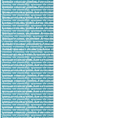
Demirciler sanayi site yönetimi, Konya site yönetimi, e-
apartman e-yönetim, profesyonel site yönetimi
yönetim, site yöneticiliği, apartman site yönetimi,
Demirciler sanayi site yönetimi, Konya site yönetimi, e-
apartman e-yönetim, profesyonel site yönetimi
yönetim, site yöneticiliği, apartman site yönetimi,
Meram sanayi site yönetimi, Konya site yönetimi, e-
apartman e-yönetim, profesyonel site yönetimi
yönetim, site yöneticiliği, apartman site yönetimi,
Meram sanayi site yönetimi, Konya site yönetimi, e-
apartman e-yönetim, profesyonel site yönetimi
yönetim, site yöneticiliği, apartman site yönetimi,
Karatay sanayi site yönetimi, Konya site yönetimi, e-
apartman e-yönetim, profesyonel site yönetimi
yönetim, site yöneticiliği, apartman site yönetimi,
Karatay sanayi site yönetimi, Konya site yönetimi, e-
apartman e-yönetim, profesyonel site yönetimi
yönetim, site yöneticiliği, apartman site yönetimi,
Mobilyacılar sanayi site yönetimi, Konya site yönetimi,
apartman e-yönetim, profesyonel site yönetimi
e-yönetim, site yöneticiliği, apartman site yönetimi,
Mobilyacılar sanayi site yönetimi, Konya site yönetimi,
apartman e-yönetim, profesyonel site yönetimi
e-yönetim, site yöneticiliği, apartman site yönetimi,
Ayakkabıcılar sanayi site yönetimi, Konya site
apartman e-yönetim, profesyonel site yönetimi
yönetimi, e-yönetim, site yöneticiliği, apartman site
Ayakkabıcılar sanayi site yönetimi, Konya site
yönetimi, apartman e-yönetim, profesyonel site yönetimi
yönetimi, e-yönetim, site yöneticiliği, apartman site
mesva sanayi site yönetimi, Konya site yönetimi, e-
yönetimi, apartman e-yönetim, profesyonel site yönetimi
yönetim, site yöneticiliği, apartman site yönetimi,
mesva sanayi site yönetimi, Konya site yönetimi, e-
apartman e-yönetim, profesyonel site yönetimi
yönetim, site yöneticiliği, apartman site yönetimi,
ketenci sanayi site yönetimi, Konya site yönetimi, e-
apartman e-yönetim, profesyonel site yönetimi
yönetim, site yöneticiliği, apartman site yönetimi,
ketenci sanayi site yönetimi, Konya site yönetimi, e-
apartman e-yönetim, profesyonel site yönetimi
yönetim, site yöneticiliği, apartman site yönetimi,
konimsan sanayi site yönetimi, Konya site yönetimi, e-
apartman e-yönetim, profesyonel site yönetimi
yönetim, site yöneticiliği, apartman site yönetimi,
konimsan sanayi site yönetimi, Konya site yönetimi, e-
apartman e-yönetim, profesyonel site yönetimi
yönetim, site yöneticiliği, apartman site yönetimi,
mesva sanayi site yönetimi, Konya site yönetimi, e-
apartman e-yönetim, profesyonel site yönetimi
yönetim, site yöneticiliği, apartman site yönetimi,
mesva sanayi site yönetimi, Konya site yönetimi, e-
apartman e-yönetim, profesyonel site yönetimi
yönetim, site yöneticiliği, apartman site yönetimi,
ketenci sanayi site yönetimi, Konya site yönetimi, e-
apartman e-yönetim, profesyonel site yönetimi
yönetim, site yöneticiliği, apartman site yönetimi,
ketenci sanayi site yönetimi, Konya site yönetimi, e-
apartman e-yönetim, profesyonel site yönetimi
yönetim, site yöneticiliği, apartman site yönetimi,
konimsan sanayi site yönetimi, Konya site yönetimi, e-
apartman e-yönetim, profesyonel site yönetimi
yönetim, site yöneticiliği, apartman site yönetimi,
konimsan sanayi site yönetimi, Konya site yönetimi, e-
apartman e-yönetim, profesyonel site yönetimi
yönetim, site yöneticiliği, apartman site yönetimi,
Yıldız sanayi site yönetimi, Konya site yönetimi, e-
apartman e-yönetim, profesyonel site yönetimi